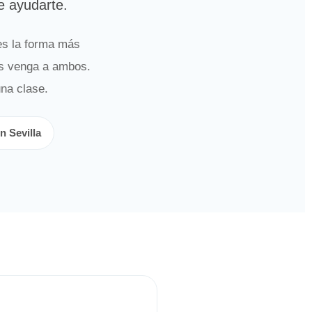
e ayudarte.
es la forma más
os venga a ambos.
una clase.
n Sevilla