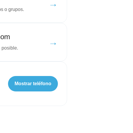
→
os o grupos.
com
→
 posible.
Mostrar teléfono