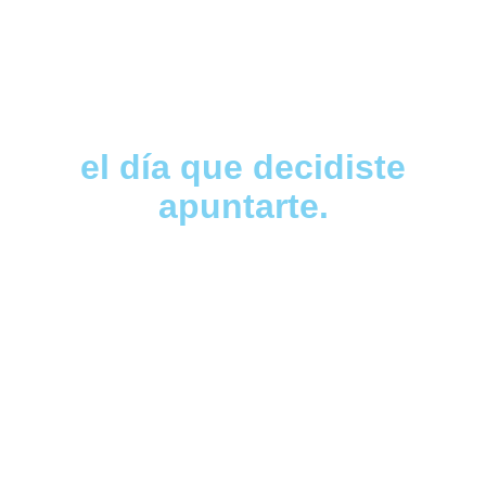
Dentro de unos meses
podrías estar
recordando
el día que decidiste
apuntarte.
El teatro cambia muchas cosas. A veces descubres
una pasión, otras haces amistades que duran años,
recuperas la confianza en ti o simplemente encuentras
dos horas a la semana donde sentirte en casa.
Miles de personas ya han vivido esa experiencia en
La Barca Otro Teatro. Ahora solo falta saber si este