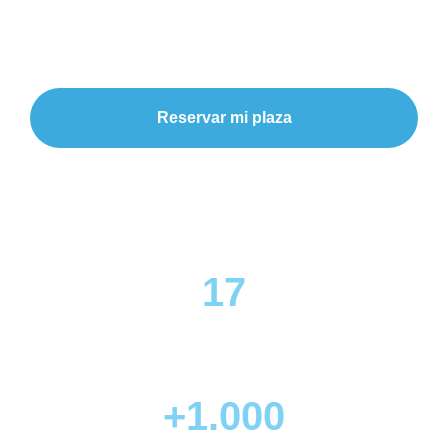
año tú también quieres formar parte.
Reservar mi plaza
Probar una clase gratis
17
Años creando comunidad
+1.000