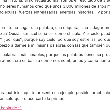
ma historia. Si no recuerdo mal somos el resultado de 3.8
omo seres humanos creo que unos 3.000 millones de años 
léculas, fuerzas entrelazadas, energías, hist
orias… y por 
s.
mite no negar una palabra, una etiqueta, sino indagar en el
zul? Quizás ser azul sería ser como el cielo. Y el cielo puede
”. Y ¿por qué?, porque soy cielo, porque soy estrellas, por
iezo a darme a mí misma palabras con las que también q
s palabras más amables, porque las palabras tienen su pro
opia atmósfera en base a cómo nos nombramos y cómo nom
para nutrirte. aquí te presento un ejemplo posible, practíca
ar, sólo quiero acercarte la primera.
habla de tí.