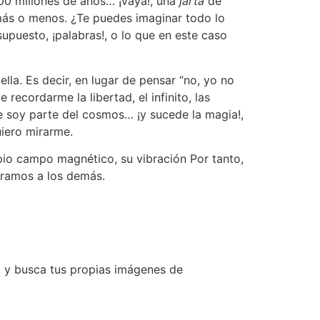
00 millones de años… ¡vaya!, una
jartá
de
más o menos. ¿Te puedes imaginar todo lo
supuesto, ¡palabras!, o lo que en este caso
la. Es decir, en lugar de pensar “no, yo no
 recordarme la libertad, el infinito, las
que soy parte del cosmos… ¡y sucede la magia!,
uiero mirarme.
pio campo magnético, su vibración Por tanto,
bramos a los demás.
lo y busca tus propias imágenes de