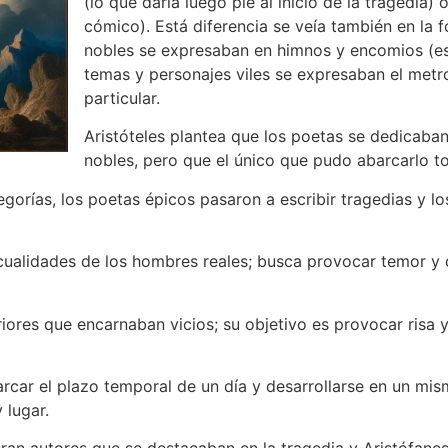
(lo que daría luego pie al inicio de la tragedia) 
cómico). Está diferencia se veía también en la 
nobles se expresaban en himnos y encomios (es 
temas y personajes viles se expresaban el met
particular.
Aristóteles plantea que los poetas se dedicaban
nobles, pero que el único que pudo abarcarlo 
egorías, los poetas épicos pasaron a escribir tragedias y l
cualidades de los hombres reales; busca provocar temor y 
riores que encarnaban vicios; su objetivo es provocar risa y
car el plazo temporal de un día y desarrollarse en un mis
y lugar.