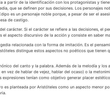
da a partir de la identificación con los protagonistas y tie
agedia, que se definen por sus decisiones. Los personajes n
Edipo es un personaje noble porque, a pesar de ser el ases
mesa de castigo.
 del carácter. Si el carácter se refiere a las decisiones, el
s el aspecto discursivo de la acción y consiste en saber man
ragedia relacionada con la forma de imitación. Es el pensam
óteles distingue estos aspectos no poéticos que tienen que
ónico del canto y la palabra. Además de la melodía y los a
a: en vez de hablar de vejez, hablar del ocaso) o la metonim
tas expresiones tenían como objetivo generar placer estético
pero es planteada por Aristóteles como un aspecto menor por 
ria.