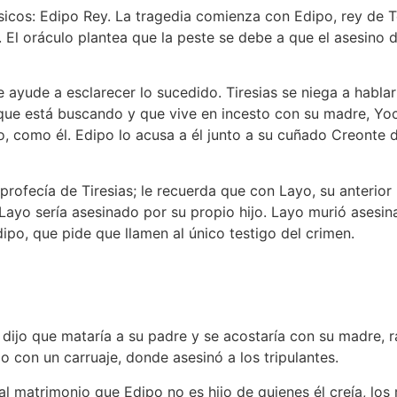
sicos: Edipo Rey. La tragedia comienza con Edipo, rey de 
 El oráculo plantea que la peste se debe a que el asesino d
le ayude a esclarecer lo sucedido. Tiresias se niega a hablar
que está buscando y que vive en incesto con su madre, Yoc
o, como él. Edipo lo acusa a él junto a su cuñado Creonte
 profecía de Tiresias; le recuerda que con Layo, su anterior
 Layo sería asesinado por su propio hijo. Layo murió ases
ipo, que pide que llamen al único testigo del crimen.
 dijo que mataría a su padre y se acostaría con su madre, ra
o con un carruaje, donde asesinó a los tripulantes.
al matrimonio que Edipo no es hijo de quienes él creía, los 