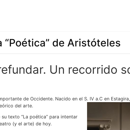
a “Poética” de Aristóteles
refundar.
Un recorrido s
mportante de Occidente. Nacido en el S. IV a.C en Estagira,
eórico del arte.
su texto “La poética” para intentar
atro (y el arte) de hoy.