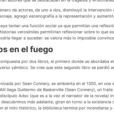
eran autores que se destacaban en la tragedia y Aristófane
úmero de actores, de uno a dos, disminuyó la intervención d
sonaje, agregó escenografía a la representación y aumentó
opeya tenían una función social ya que permitían una refle
s historias verosímiles permitirían reflexionar sobre lo que
odría llegar a suceder: se valora más lo imposible convince
s en el fuego
 compuesta por dos libros, el primero donde se abordaba el
verso yámbico. Se cree que este segundo libro se perdió e
gonizada por Sean Connery, se ambienta en el 1300, en una
Allí llega Guillermo de Baskerville (Sean Connery), un frail
 discípulo Adso (que es a la vez el narrador de la novela) 
 descubrimos más adelante, giran en torno a la existencia d
n el mito histórico, la biblioteca termina por incendiarse y 